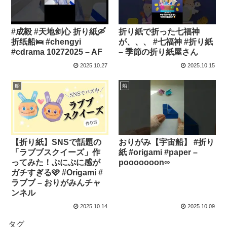
#成毅 #天地剑心 折り紙🛶
折り紙で折った七福神
折纸船🛌 #chengyi
が、、、 #七福神 #折り紙
#cdrama 10272025 – AF
– 季節の折り紙屋さん
2025.10.27
2025.10.15
船
船
【折り紙】SNSで話題の
おりがみ【宇宙船】 #折り
「ラブブスクイーズ」作
紙 #origami #paper –
ってみた！ぷにぷに感が
pooooooon∞
ガチすぎる🩷 #Origami #
ラブブ – おりがみんチャ
ンネル
2025.10.14
2025.10.09
タグ