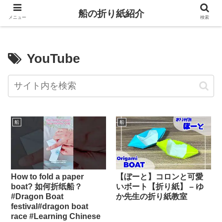
船の折り紙紹介
メニュー
検索
YouTube
船
船
How to fold a paper
【ぼーと】コロンと可愛
boat? 如何折纸船？
いボート【折り紙】 – ゆ
#Dragon Boat
か先生の折り紙教室
festival#dragon boat
race #Learning Chinese