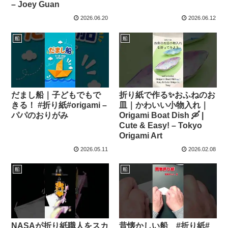
– Joey Guan
2026.06.20
2026.06.12
船
船
だまし船｜子どもでもで
折り紙で作る✨おふねのお
きる！ #折り紙#origami –
皿｜かわいい小物入れ｜
パパのおりがみ
Origami Boat Dish 🛶 |
Cute & Easy! – Tokyo
Origami Art
2026.05.11
2026.02.08
船
船
NASAが折り紙職人をスカ
昔懐かしい船 #折り紙#