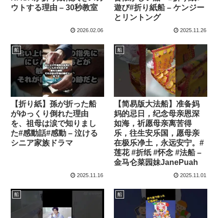
ウトする理由 – 30秒教室
遊び#折り紙船 – ケンジー
とリントング
2026.02.06
2025.11.26
船
船
【折り紙】孫が折った船
【简易版大法船】准备妈
がゆっくり倒れた理由
妈的忌日，纪念母亲恩深
を、祖母は涙で知りまし
如海，祈愿母亲离苦得
た#感動話#感動 – 泣ける
乐，往生安乐国，愿母亲
シニア家族ドラマ
在极乐净土，永远安宁。#
莲花 #折纸 #怀念 #法船 –
金马仑菜园妹JanePuah
2025.11.16
2025.11.01
船
船