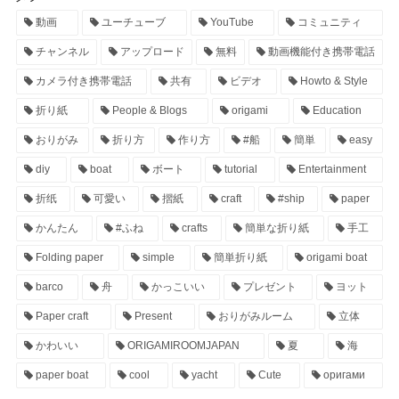
動画
ユーチューブ
YouTube
コミュニティ
チャンネル
アップロード
無料
動画機能付き携帯電話
カメラ付き携帯電話
共有
ビデオ
Howto & Style
折り紙
People & Blogs
origami
Education
おりがみ
折り方
作り方
#船
簡単
easy
diy
boat
ボート
tutorial
Entertainment
折纸
可愛い
摺紙
craft
#ship
paper
かんたん
#ふね
crafts
簡単な折り紙
手工
Folding paper
simple
簡単折り紙
origami boat
barco
舟
かっこいい
プレゼント
ヨット
Paper craft
Present
おりがみルーム
立体
かわいい
ORIGAMIROOMJAPAN
夏
海
paper boat
cool
yacht
Cute
оригами