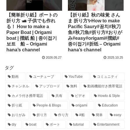
【簡単折り紙】ボートの
【折り紙】秋の味覚 さん
折り方 🛥️ 子供でも作れ
ま 折り方✨How to make
る！ How to make a
Pacific Saury#꽁치#秋刀
Paper Boat | Origami
鱼#秋刀魚#折り方#おりが
boat | 摺紙 船 | 종이접기
み#easy#origami#摺紙#
보트 船 – Origami
종이접기#折纸 – Origami
hana’s channel
hana’s channel
2026.05.27
2025.10.25
タグ
動画
ユーチューブ
YouTube
コミュニティ
チャンネル
アップロード
無料
動画機能付き携帯電話
カメラ付き携帯電話
共有
ビデオ
Howto & Style
折り紙
People & Blogs
origami
Education
おりがみ
折り方
作り方
#船
簡単
easy
diy
boat
ボート
tutorial
Entertainment