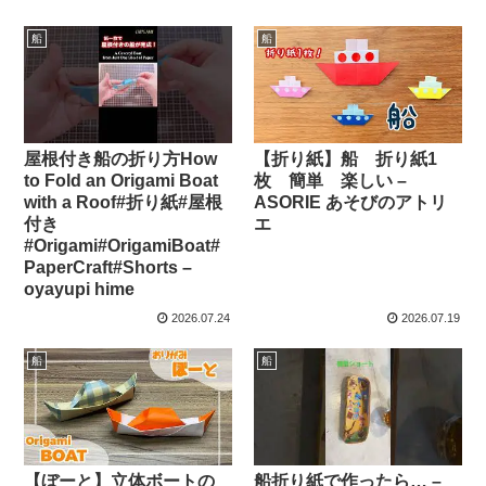
船
船
屋根付き船の折り方How
【折り紙】船 折り紙1
to Fold an Origami Boat
枚 簡単 楽しい –
with a Roof#折り紙#屋根
ASORIE あそびのアトリ
付き
エ
#Origami#OrigamiBoat#
PaperCraft#Shorts –
oyayupi hime
2026.07.24
2026.07.19
船
船
【ぼーと】立体ボートの
船折り紙で作ったら… –