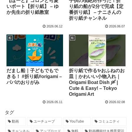
【ぼーと】コロンと可愛
子供の頃絶対作った！折
いボート【折り紙】 – ゆ
り紙の船が2分で完成【定
か先生の折り紙教室
番折り紙】 – ナニさんの
折り紙チャンネル
2026.06.12
2026.06.07
船
船
だまし船｜子どもでもで
折り紙で作る✨おふねのお
きる！ #折り紙#origami –
皿｜かわいい小物入れ｜
パパのおりがみ
Origami Boat Dish 🛶 |
Cute & Easy! – Tokyo
Origami Art
2026.05.11
2026.02.08
タグ
動画
ユーチューブ
YouTube
コミュニティ
チャンネル
アップロード
無料
動画機能付き携帯電話