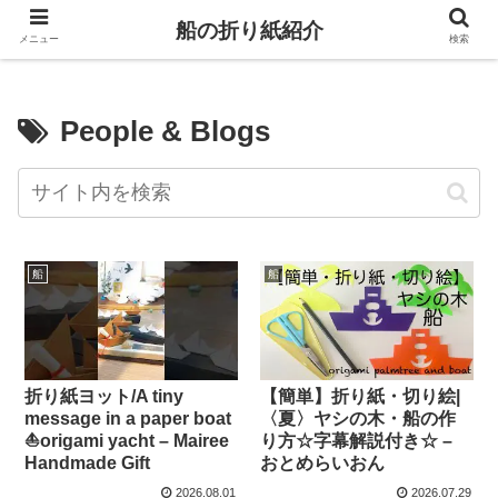
船の折り紙紹介
メニュー
検索
People & Blogs
船
船
折り紙ヨット/A tiny
【簡単】折り紙・切り絵|
message in a paper boat
〈夏〉ヤシの木・船の作
⛵️origami yacht – Mairee
り方☆字幕解説付き☆ –
Handmade Gift
おとめらいおん
2026.08.01
2026.07.29