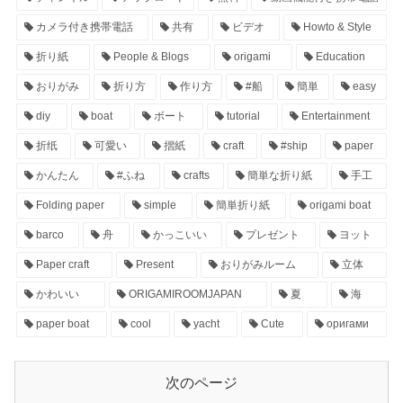
カメラ付き携帯電話
共有
ビデオ
Howto & Style
折り紙
People & Blogs
origami
Education
おりがみ
折り方
作り方
#船
簡単
easy
diy
boat
ボート
tutorial
Entertainment
折纸
可愛い
摺紙
craft
#ship
paper
かんたん
#ふね
crafts
簡単な折り紙
手工
Folding paper
simple
簡単折り紙
origami boat
barco
舟
かっこいい
プレゼント
ヨット
Paper craft
Present
おりがみルーム
立体
かわいい
ORIGAMIROOMJAPAN
夏
海
paper boat
cool
yacht
Cute
оригами
次のページ