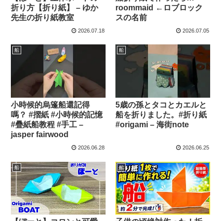
折り方【折り紙】 – ゆか
roommaid ←ロブロック
先生の折り紙教室
スの名前
2026.07.18
2026.07.05
船
船
小時候的烏篷船還記得
5歳の孫とタコとカエルと
嗎？ #摺紙 #小時候的記憶
船を折りました。#折り紙
#疊紙船教程 #手工 –
#origami – 海街note
jasper fairwood
2026.06.28
2026.06.25
船
船