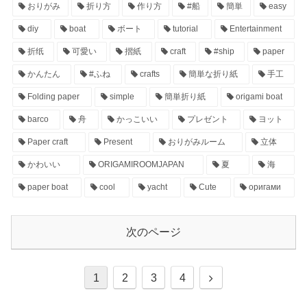
おりがみ
折り方
作り方
#船
簡単
easy
diy
boat
ボート
tutorial
Entertainment
折纸
可愛い
摺紙
craft
#ship
paper
かんたん
#ふね
crafts
簡単な折り紙
手工
Folding paper
simple
簡単折り紙
origami boat
barco
舟
かっこいい
プレゼント
ヨット
Paper craft
Present
おりがみルーム
立体
かわいい
ORIGAMIROOMJAPAN
夏
海
paper boat
cool
yacht
Cute
оригами
次のページ
1
2
3
4