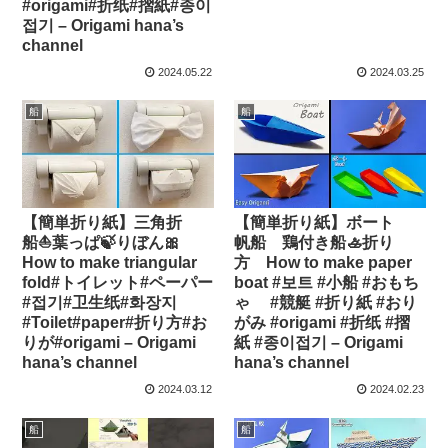
#origami#折纸#摺紙#종이
접기 – Origami hana’s
channel
2024.05.22
2024.03.25
船
船
【簡単折り紙】三角折
【簡単折り紙】ボート
船⛵葉っぱ🍃りぼん🎀
帆船 鶏付き船🚣折り
How to make triangular
方 How to make paper
fold#トイレット#ペーパー
boat #보트 #小船 #おもち
#접기#卫生纸#화장지
ゃ #競艇 #折り紙 #おり
#Toilet#paper#折り方#お
がみ #origami #折纸 #摺
りが#origami – Origami
紙 #종이접기 – Origami
hana’s channel
hana’s channel
2024.03.12
2024.02.23
船
船