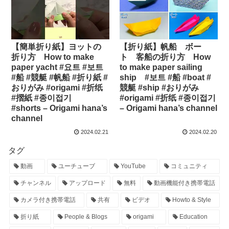
【簡単折り紙】ヨットの
【折り紙】帆船 ボー
折り方 How to make
ト 客船の折り方 How
paper yacht #요트 #보트
to make paper sailing
#船 #競艇 #帆船 #折り紙 #
ship #보트 #船 #boat #
おりがみ #origami #折纸
競艇 #ship #おりがみ
#摺紙 #종이접기
#origami #折纸 #종이접기
#shorts – Origami hana’s
– Origami hana’s channel
channel
2024.02.21
2024.02.20
タグ
動画
ユーチューブ
YouTube
コミュニティ
チャンネル
アップロード
無料
動画機能付き携帯電話
カメラ付き携帯電話
共有
ビデオ
Howto & Style
折り紙
People & Blogs
origami
Education