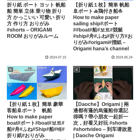
折り紙 ボート ヨット 帆船
【折り紙１枚】簡単 帆船
船 簡単 立体 乗り物 折り
🚢ボート🚣鶏付き船⛵
方 かっこいい 可愛い 折り
How to make paper
方 作り方 おりがみ
sailing ship#ボート
#shorts – ORIGAMI
##boat#船#보트#競艇
ROOM おりがみルーム
#ship#舟#ふね#折り方#お
りがみ#origami#摺紙 –
Origami hana’s channel
2024.07.15
2024.05.24
船
船
【折り紙１枚】簡単 豪華
【Daoche】Origami | 兩
客船🚢ボート 帆船
邊都有蓬的烏篷船你還記
How to make paper
得嗎？帶小朋友一起折一
boat#ボート#boat#보트#
次，好看又好玩 #shorts
船#舟#ふね#Ship#船#배#
#shortvideo – 到车请故意
折り紙#おりがみ
| Daoche Origami