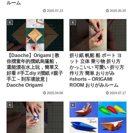
ルーム
2025.07.23
2025.05.20
船
船
折り紙 帆船 船 ボート ヨ
【Daoche】Origami | 教
ット 立体 乗り物 折り方
你摺童年的摺紙烏篷船，
かっこいい 可愛い 折り方
還能漂在水上玩，簡單又
作り方 簡単 おりがみ
好看 #手工diy #摺紙 #親子
#shorts – ORIGAMI
手工 – 到车请故意 |
ROOM おりがみルーム
Daoche Origami
2025.04.08
2024.07.17
船
船